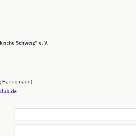
kische Schweiz" e. V.
rg Hannemann)
club.de